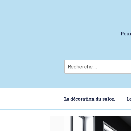
Skip
to
content
Pour
La décoration du salon
L